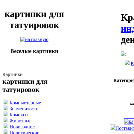
картинки для
Кр
татуировок
ин
де
Веселые картинки
К
Картинки
картинки для
Категори
татуировок
Компьютерные
ка
Знаменитости
Комиксы
Животные
Новогодние
Поставит
Политические