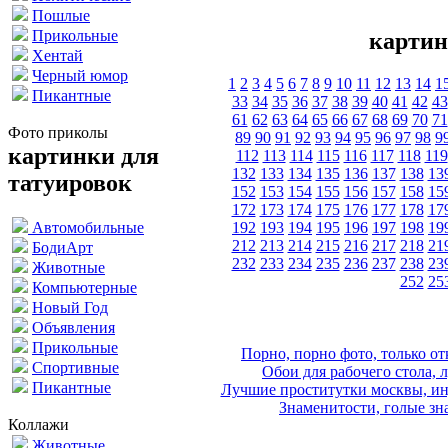
Пошлые
Прикольные
картин
Хентай
Черный юмор
1
2
3
4
5
6
7
8
9
10
11
12
13
14
1
Пикантные
33
34
35
36
37
38
39
40
41
42
43
61
62
63
64
65
66
67
68
69
70
71
Фото приколы
89
90
91
92
93
94
95
96
97
98
9
картинки для
112
113
114
115
116
117
118
119
132
133
134
135
136
137
138
13
татуировок
152
153
154
155
156
157
158
15
172
173
174
175
176
177
178
17
192
193
194
195
196
197
198
19
Автомобильные
212
213
214
215
216
217
218
21
БодиАрт
232
233
234
235
236
237
238
23
Животные
252
25
Компьютерные
Новый Год
Объявления
Прикольные
Порно, порно фото, только 
Спортивные
Обои для рабочего стола, 
Пикантные
Лучшие проститутки москвы, ин
Знаменитости, голые зна
Коллажи
Животные