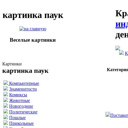
Кр
картинка паук
ин
де
Веселые картинки
К
Картинки
картинка паук
Категория
Компьютерные
Знаменитости
Комиксы
Животные
Новогодние
Политические
Поставит
Пошлые
Прикольные