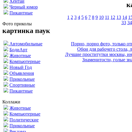
Хентай
к
Черный юмор
Пикантные
1
2
3
4
5
6
7
8
9
10
11
12
13
14
1
33
34
Фото приколы
картинка паук
Порно, порно фото, только 
Автомобильные
Обои для рабочего стола, 
БодиАрт
Лучшие проститутки москвы, ин
Животные
Знаменитости, голые зна
Компьютерные
Новый Год
Объявления
Прикольные
Спортивные
Пикантные
Коллажи
Животные
Компьютерные
Политические
Прикольные
Реклама