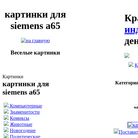
картинки для
Кр
siemens a65
ин
де
Веселые картинки
К
Картинки
картинки для
Категория
siemens a65
Компьютерные
ка
Знаменитости
Комиксы
Животные
Новогодние
Поставит
Политические