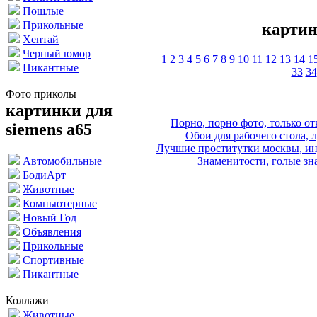
Пошлые
Прикольные
картин
Хентай
Черный юмор
1
2
3
4
5
6
7
8
9
10
11
12
13
14
1
Пикантные
33
34
Фото приколы
картинки для
Порно, порно фото, только 
siemens a65
Обои для рабочего стола, 
Лучшие проститутки москвы, ин
Знаменитости, голые зна
Автомобильные
БодиАрт
Животные
Компьютерные
Новый Год
Объявления
Прикольные
Спортивные
Пикантные
Коллажи
Животные