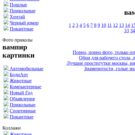
Пошлые
Прикольные
ва
Хентай
Черный юмор
1
2
3
4
5
6
7
8
9
10
11
12
13
14
1
Пикантные
33
34
Фото приколы
вампир
Порно, порно фото, только 
картинки
Обои для рабочего стола, 
Лучшие проститутки москвы, ин
Знаменитости, голые зна
Автомобильные
БодиАрт
Животные
Компьютерные
Новый Год
Объявления
Прикольные
Спортивные
Пикантные
Коллажи
Животные