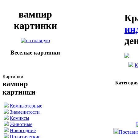
вампир
Кр
картинки
ин
де
Веселые картинки
К
Картинки
вампир
Категория
картинки
Компьютерные
Знаменитости
Комиксы
Животные
Новогодние
Поставит
Политические