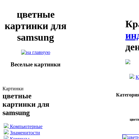
цветные
Кр
картинки для
ин
samsung
де
Веселые картинки
К
Картинки
цветные
Категория
картинки для
samsung
цвет
Компьютерные
Знаменитости
Комиксы