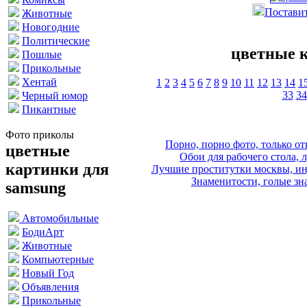
Поставит
Животные
Новогодние
Политические
цветные к
Пошлые
Прикольные
Хентай
1
2
3
4
5
6
7
8
9
10
11
12
13
14
1
33
34
Черный юмор
Пикантные
Фото приколы
Порно, порно фото, только 
цветные
Обои для рабочего стола, 
картинки для
Лучшие проститутки москвы, ин
Знаменитости, голые зна
samsung
Автомобильные
БодиАрт
Животные
Компьютерные
Новый Год
Объявления
Прикольные