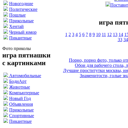
Новогодние
Поставит
Политические
Пошлые
Прикольные
игра пят
Хентай
Черный юмор
1
2
3
4
5
6
7
8
9
10
11
12
13
14
1
Пикантные
33
34
Фото приколы
игра пятнашки
Порно, порно фото, только 
с картинками
Обои для рабочего стола, 
Лучшие проститутки москвы, ин
Знаменитости, голые зна
Автомобильные
БодиАрт
Животные
Компьютерные
Новый Год
Объявления
Прикольные
Спортивные
Пикантные