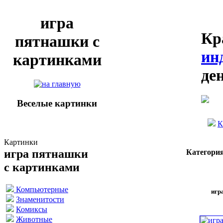
игра
Кр
пятнашки с
ин
картинками
де
Веселые картинки
К
Картинки
игра пятнашки
Категория
с картинками
Компьютерные
игр
Знаменитости
Комиксы
Животные