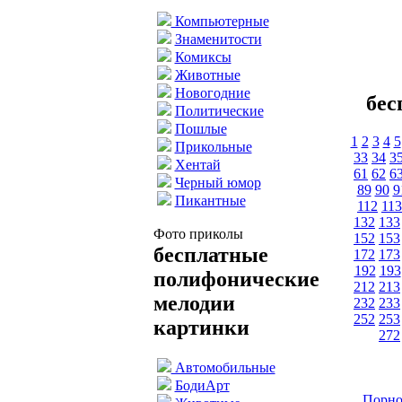
Компьютерные
Знаменитости
Комиксы
Животные
Новогодние
бес
Политические
Пошлые
1
2
3
4
5
Прикольные
33
34
3
Хентай
61
62
6
Черный юмор
89
90
9
Пикантные
112
113
132
133
Фото приколы
152
153
бесплатные
172
173
192
193
полифонические
212
213
мелодии
232
233
252
253
картинки
272
Автомобильные
БодиАрт
Порно