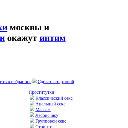
ки
москвы и
и
окажут
интим
ить в избранное
Сделать стартовой
Проститутки
Классический секс
Анальный секс
Массаж
Лесбис шоу
Групповой секс
Стриптиз