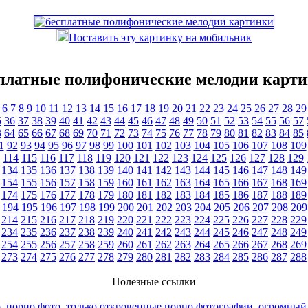
Поставить эту картинку на мобильник
платные полифонические мелодии карт
6
7
8
9
10
11
12
13
14
15
16
17
18
19
20
21
22
23
24
25
26
27
28
29
5
36
37
38
39
40
41
42
43
44
45
46
47
48
49
50
51
52
53
54
55
56
57
3
64
65
66
67
68
69
70
71
72
73
74
75
76
77
78
79
80
81
82
83
84
85
1
92
93
94
95
96
97
98
99
100
101
102
103
104
105
106
107
108
109
114
115
116
117
118
119
120
121
122
123
124
125
126
127
128
129
134
135
136
137
138
139
140
141
142
143
144
145
146
147
148
149
154
155
156
157
158
159
160
161
162
163
164
165
166
167
168
169
174
175
176
177
178
179
180
181
182
183
184
185
186
187
188
189
194
195
196
197
198
199
200
201
202
203
204
205
206
207
208
209
214
215
216
217
218
219
220
221
222
223
224
225
226
227
228
229
234
235
236
237
238
239
240
241
242
243
244
245
246
247
248
249
254
255
256
257
258
259
260
261
262
263
264
265
266
267
268
269
273
274
275
276
277
278
279
280
281
282
283
284
285
286
287
288
Полезные ссылки
, порно фото, только откровенные порно фотографии, огромный