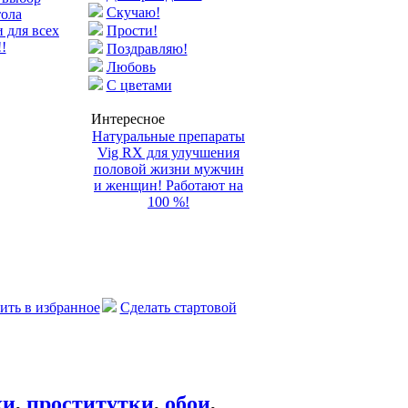
Скучаю!
тола
 для всех
Прости!
!
Поздравляю!
Любовь
С цветами
Интересное
Натуральные препараты
Vig RX для улучшения
половой жизни мужчин
и женщин! Работают на
100 %!
ить в избранное
Сделать стартовой
хи
,
проститутки
,
обои
,