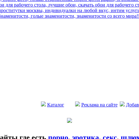
и для рабочего стола, лучшие обои, скачать обои для рабочего с
роститутки москвы, индивидуалки на любой вкус, интим услуги
Знаменитости, голые знаменитости, знаменитости со всего мира!!
Каталог
Реклама на сайте
Добав
айты где есть
порно
,
эротика
,
секс
,
шлю