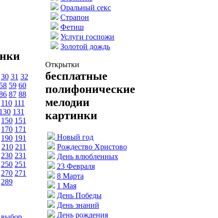
Оральный секс
Страпон
Фетиш
Услуги госпожи
Золотой дождь
инки
Открытки
бесплатные
30
31
32
58
59
60
полифонические
86
87
88
мелодии
110
111
130
131
картинки
150
151
170
171
Новый год
190
191
210
211
Рождество Христово
230
231
День влюбленных
250
251
23 Февраля
270
271
8 Марта
289
1 Мая
День Победы
День знаний
День рождения
 выбор