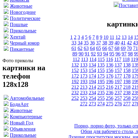
Поставит
Животные
Новогодние
Политические
картинки
Пошлые
Прикольные
Хентай
1
2
3
4
5
6
7
8
9
10
11
12
13
14
1
33
34
35
36
37
38
39
40
41
42
43
Черный юмор
61
62
63
64
65
66
67
68
69
70
71
Пикантные
89
90
91
92
93
94
95
96
97
98
9
112
113
114
115
116
117
118
119
Фото приколы
132
133
134
135
136
137
138
13
картинки на
152
153
154
155
156
157
158
15
телефон
172
173
174
175
176
177
178
17
192
193
194
195
196
197
198
19
128х128
212
213
214
215
216
217
218
21
232
233
234
235
236
237
238
23
252
253
254
255
256
257
258
25
Автомобильные
272
273
274
275
276
277
27
БодиАрт
Животные
Компьютерные
Новый Год
Порно, порно фото, только 
Объявления
Обои для рабочего стола, 
Прикольные
Лучшие проститутки москвы, ин