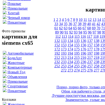
Пошлые
Прикольные
картинк
Хентай
Черный юмор
1
2
3
4
5
6
7
8
9
10
11
12
13
14
1
Пикантные
33
34
35
36
37
38
39
40
41
42
43
61
62
63
64
65
66
67
68
69
70
71
Фото приколы
89
90
91
92
93
94
95
96
97
98
9
картинки для
112
113
114
115
116
117
118
119
132
133
134
135
136
137
138
13
siemens cx65
152
153
154
155
156
157
158
15
172
173
174
175
176
177
178
17
192
193
194
195
196
197
198
19
Автомобильные
212
213
214
215
216
217
218
21
БодиАрт
232
233
234
235
236
237
238
23
Животные
252
253
254
255
256
257
258
25
Компьютерные
272
273
274
275
276
277
27
Новый Год
Объявления
Прикольные
Спортивные
Порно, порно фото, только 
Пикантные
Обои для рабочего стола, 
Лучшие проститутки москвы, ин
Коллажи
Знаменитости, голые зна
Животные