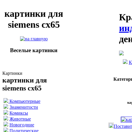
картинки для
Кр
siemens cx65
ин
де
Веселые картинки
К
Картинки
картинки для
Категор
siemens cx65
Компьютерные
ка
Знаменитости
Комиксы
Животные
Новогодние
Поставит
Политические