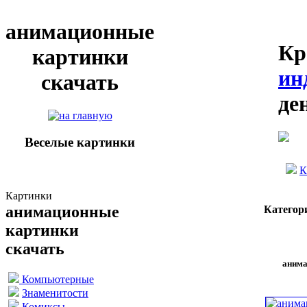
анимационные
Кр
картинки
ин
скачать
де
Веселые картинки
К
Картинки
анимационные
Категор
картинки
скачать
анима
Компьютерные
Знаменитости
Комиксы