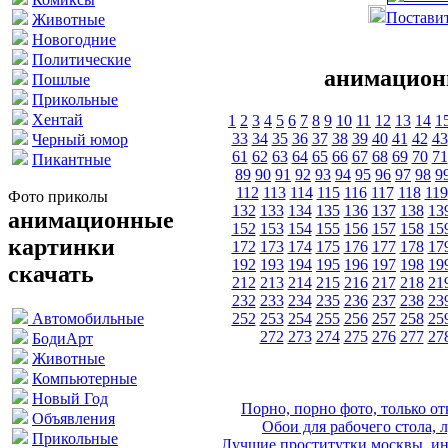
Поставит
Животные
Новогодние
Политические
анимацион
Пошлые
Прикольные
Хентай
1
2
3
4
5
6
7
8
9
10
11
12
13
14
1
33
34
35
36
37
38
39
40
41
42
43
Черный юмор
61
62
63
64
65
66
67
68
69
70
71
Пикантные
89
90
91
92
93
94
95
96
97
98
9
112
113
114
115
116
117
118
119
Фото приколы
132
133
134
135
136
137
138
13
анимационные
152
153
154
155
156
157
158
15
картинки
172
173
174
175
176
177
178
17
192
193
194
195
196
197
198
19
скачать
212
213
214
215
216
217
218
21
232
233
234
235
236
237
238
23
252
253
254
255
256
257
258
25
Автомобильные
272
273
274
275
276
277
27
БодиАрт
Животные
Компьютерные
Новый Год
Порно, порно фото, только 
Объявления
Обои для рабочего стола, 
Прикольные
Лучшие проститутки москвы, ин