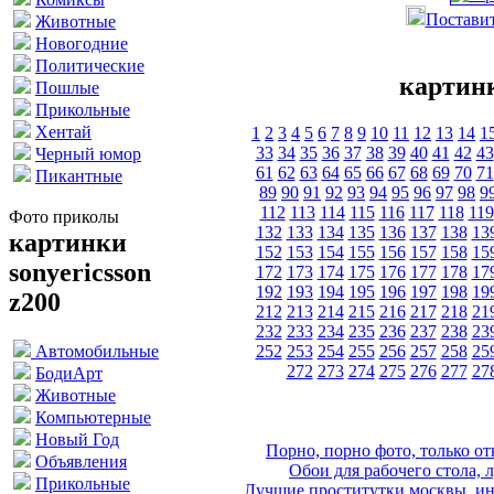
Поставит
Животные
Новогодние
Политические
картинк
Пошлые
Прикольные
Хентай
1
2
3
4
5
6
7
8
9
10
11
12
13
14
1
33
34
35
36
37
38
39
40
41
42
43
Черный юмор
61
62
63
64
65
66
67
68
69
70
71
Пикантные
89
90
91
92
93
94
95
96
97
98
9
112
113
114
115
116
117
118
119
Фото приколы
132
133
134
135
136
137
138
13
картинки
152
153
154
155
156
157
158
15
sonyericsson
172
173
174
175
176
177
178
17
192
193
194
195
196
197
198
19
z200
212
213
214
215
216
217
218
21
232
233
234
235
236
237
238
23
252
253
254
255
256
257
258
25
Автомобильные
272
273
274
275
276
277
27
БодиАрт
Животные
Компьютерные
Новый Год
Порно, порно фото, только 
Объявления
Обои для рабочего стола, 
Прикольные
Лучшие проститутки москвы, ин