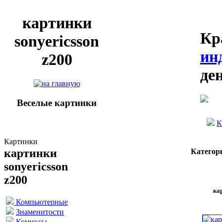
картинки
Кр
sonyericsson
ин
z200
де
Веселые картинки
К
Картинки
картинки
Категор
sonyericsson
z200
кар
Компьютерные
Знаменитости
Комиксы