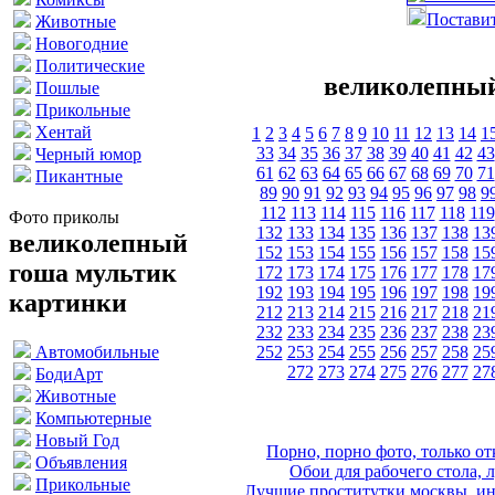
Поставит
Животные
Новогодние
Политические
великолепный
Пошлые
Прикольные
Хентай
1
2
3
4
5
6
7
8
9
10
11
12
13
14
1
33
34
35
36
37
38
39
40
41
42
43
Черный юмор
61
62
63
64
65
66
67
68
69
70
71
Пикантные
89
90
91
92
93
94
95
96
97
98
9
112
113
114
115
116
117
118
119
Фото приколы
132
133
134
135
136
137
138
13
великолепный
152
153
154
155
156
157
158
15
гоша мультик
172
173
174
175
176
177
178
17
192
193
194
195
196
197
198
19
картинки
212
213
214
215
216
217
218
21
232
233
234
235
236
237
238
23
252
253
254
255
256
257
258
25
Автомобильные
272
273
274
275
276
277
27
БодиАрт
Животные
Компьютерные
Новый Год
Порно, порно фото, только 
Объявления
Обои для рабочего стола, 
Прикольные
Лучшие проститутки москвы, ин