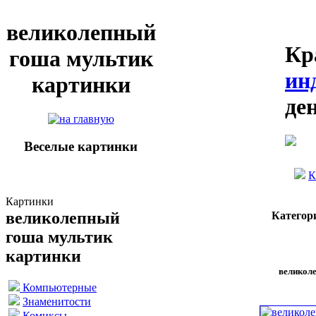
великолепный
Кр
гоша мультик
ин
картинки
де
Веселые картинки
К
Картинки
великолепный
Категор
гоша мультик
картинки
великол
Компьютерные
Знаменитости
Комиксы