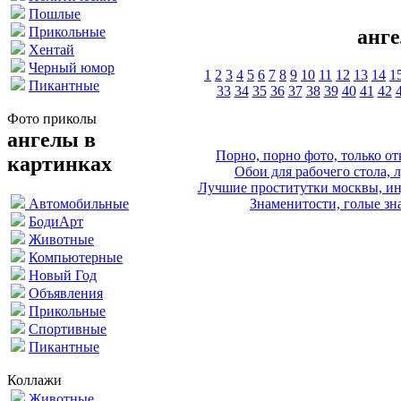
Пошлые
Прикольные
анге
Хентай
Черный юмор
1
2
3
4
5
6
7
8
9
10
11
12
13
14
1
Пикантные
33
34
35
36
37
38
39
40
41
42
Фото приколы
ангелы в
Порно, порно фото, только 
картинках
Обои для рабочего стола, 
Лучшие проститутки москвы, ин
Знаменитости, голые зна
Автомобильные
БодиАрт
Животные
Компьютерные
Новый Год
Объявления
Прикольные
Спортивные
Пикантные
Коллажи
Животные