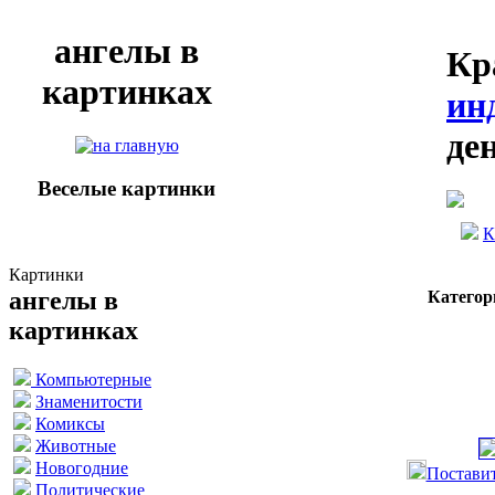
ангелы в
Кр
картинках
ин
де
Веселые картинки
К
Картинки
ангелы в
Категор
картинках
Компьютерные
Знаменитости
Комиксы
Животные
Новогодние
Поставит
Политические