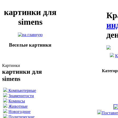
картинки для
Кр
simens
ин
де
Веселые картинки
К
Картинки
картинки для
Категор
simens
Компьютерные
Знаменитости
Комиксы
Животные
Новогодние
Поставит
Политические