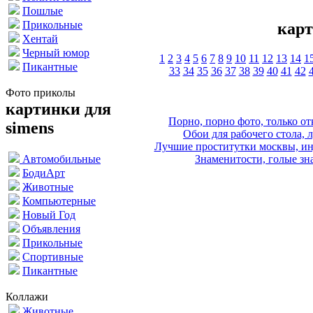
Пошлые
Прикольные
карт
Хентай
Черный юмор
1
2
3
4
5
6
7
8
9
10
11
12
13
14
1
Пикантные
33
34
35
36
37
38
39
40
41
42
Фото приколы
картинки для
Порно, порно фото, только 
simens
Обои для рабочего стола, 
Лучшие проститутки москвы, ин
Знаменитости, голые зна
Автомобильные
БодиАрт
Животные
Компьютерные
Новый Год
Объявления
Прикольные
Спортивные
Пикантные
Коллажи
Животные