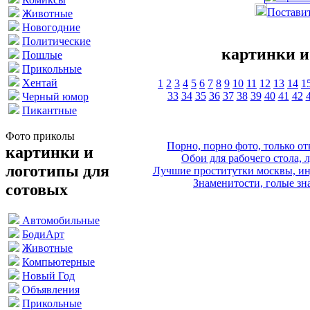
Поставит
Животные
Новогодние
Политические
картинки и
Пошлые
Прикольные
Хентай
1
2
3
4
5
6
7
8
9
10
11
12
13
14
1
33
34
35
36
37
38
39
40
41
42
Черный юмор
Пикантные
Фото приколы
Порно, порно фото, только 
картинки и
Обои для рабочего стола, 
логотипы для
Лучшие проститутки москвы, ин
Знаменитости, голые зна
сотовых
Автомобильные
БодиАрт
Животные
Компьютерные
Новый Год
Объявления
Прикольные