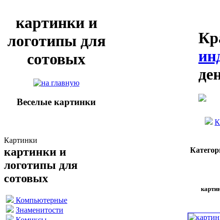
картинки и
Кр
логотипы для
ин
сотовых
де
Веселые картинки
К
Картинки
картинки и
Категор
логотипы для
сотовых
картин
Компьютерные
Знаменитости
Комиксы