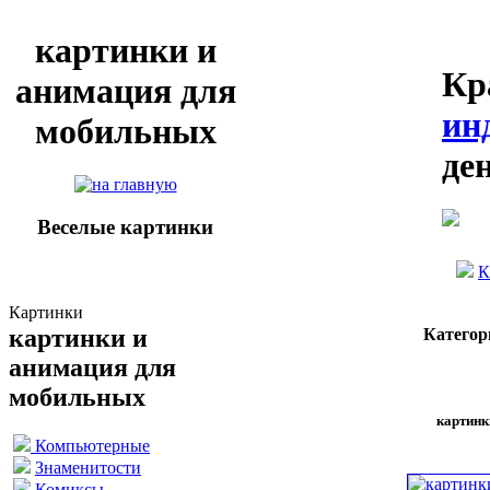
картинки и
Кр
анимация для
ин
мобильных
де
Веселые картинки
К
Картинки
картинки и
Категор
анимация для
мобильных
картинк
Компьютерные
Знаменитости
Комиксы