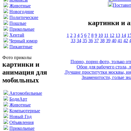
Поставит
Животные
Новогодние
Политические
картинки и 
Пошлые
Прикольные
Хентай
1
2
3
4
5
6
7
8
9
10
11
12
13
14
1
33
34
35
36
37
38
39
40
41
42
Черный юмор
Пикантные
Фото приколы
Порно, порно фото, только 
картинки и
Обои для рабочего стола, 
анимация для
Лучшие проститутки москвы, ин
Знаменитости, голые зна
мобильных
Автомобильные
БодиАрт
Животные
Компьютерные
Новый Год
Объявления
Прикольные