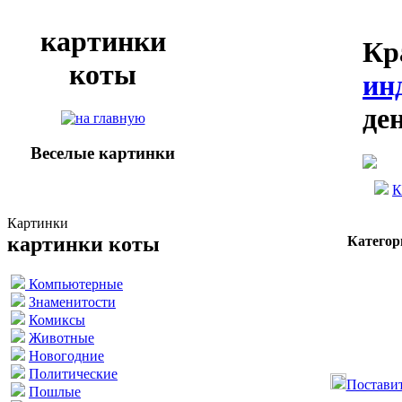
картинки
Кр
коты
ин
де
Веселые картинки
К
Картинки
картинки коты
Категор
Компьютерные
Знаменитости
Комиксы
Животные
Новогодние
Политические
Поставит
Пошлые