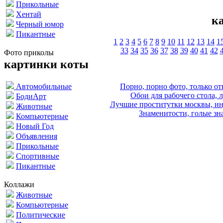
Прикольные
Хентай
к
Черный юмор
Пикантные
1
2
3
4
5
6
7
8
9
10
11
12
13
14
1
33
34
35
36
37
38
39
40
41
42
Фото приколы
картинки коты
Порно, порно фото, только 
Автомобильные
Обои для рабочего стола, 
БодиАрт
Лучшие проститутки москвы, ин
Животные
Знаменитости, голые зна
Компьютерные
Новый Год
Объявления
Прикольные
Спортивные
Пикантные
Коллажи
Животные
Компьютерные
Политические