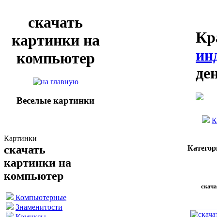
скачать
Кр
картинки на
ин
компьютер
де
Веселые картинки
К
Картинки
скачать
Категор
картинки на
компьютер
скача
Компьютерные
Знаменитости
Комиксы