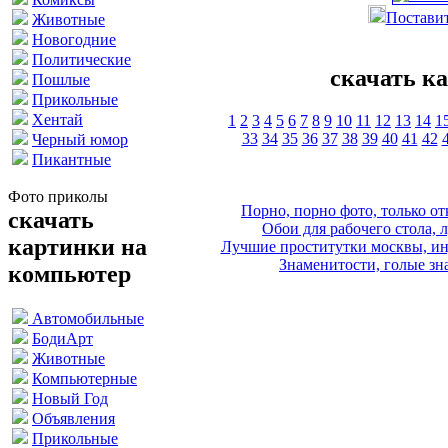
Поставит
Животные
Новогодние
Политические
скачать к
Пошлые
Прикольные
Хентай
1
2
3
4
5
6
7
8
9
10
11
12
13
14
1
33
34
35
36
37
38
39
40
41
42
Черный юмор
Пикантные
Фото приколы
Порно, порно фото, только 
скачать
Обои для рабочего стола, 
картинки на
Лучшие проститутки москвы, ин
Знаменитости, голые зна
компьютер
Автомобильные
БодиАрт
Животные
Компьютерные
Новый Год
Объявления
Прикольные