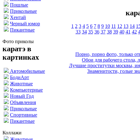
Пошлые
Прикольные
кар
Хентай
Черный юмор
1
2
3
4
5
6
7
8
9
10
11
12
13
14
1
Пикантные
33
34
35
36
37
38
39
40
41
42
Фото приколы
каратэ в
Порно, порно фото, только 
картинках
Обои для рабочего стола, 
Лучшие проститутки москвы, ин
Знаменитости, голые зна
Автомобильные
БодиАрт
Животные
Компьютерные
Новый Год
Объявления
Прикольные
Спортивные
Пикантные
Коллажи
Животные