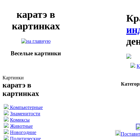
каратэ в
Кр
картинках
ин
де
Веселые картинки
К
Картинки
каратэ в
Категор
картинках
Компьютерные
Знаменитости
Комиксы
Животные
Новогодние
Поставит
Политические