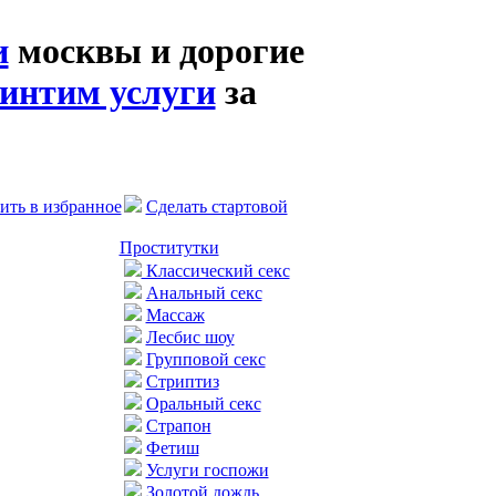
и
москвы и дорогие
интим услуги
за
ить в избранное
Сделать стартовой
Проститутки
Классический секс
Анальный секс
Массаж
Лесбис шоу
Групповой секс
Стриптиз
Оральный секс
Страпон
Фетиш
Услуги госпожи
Золотой дождь