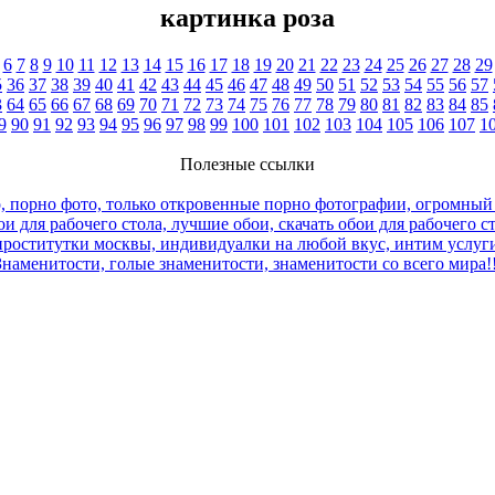
картинка роза
6
7
8
9
10
11
12
13
14
15
16
17
18
19
20
21
22
23
24
25
26
27
28
29
5
36
37
38
39
40
41
42
43
44
45
46
47
48
49
50
51
52
53
54
55
56
57
3
64
65
66
67
68
69
70
71
72
73
74
75
76
77
78
79
80
81
82
83
84
85
9
90
91
92
93
94
95
96
97
98
99
100
101
102
103
104
105
106
107
1
Полезные ссылки
, порно фото, только откровенные порно фотографии, огромный
и для рабочего стола, лучшие обои, скачать обои для рабочего с
роститутки москвы, индивидуалки на любой вкус, интим услуги
Знаменитости, голые знаменитости, знаменитости со всего мира!!