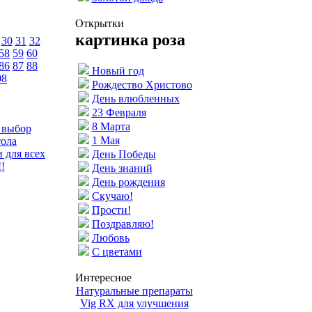
Открытки
картинка роза
30
31
32
58
59
60
86
87
88
Новый год
08
Рождество Христово
День влюбленных
23 Февраля
8 Марта
 выбор
1 Мая
тола
 для всех
День Победы
!
День знаний
День рождения
Скучаю!
Прости!
Поздравляю!
Любовь
С цветами
Интересное
Натуральные препараты
Vig RX для улучшения