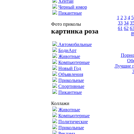
Хентай
Черный юмор
Пикантные
1
2
3
4
5
33
34
3
Фото приколы
61
62
6
картинка роза
8
Автомобильные
БодиАрт
Порно
Животные
Обо
Компьютерные
Лучшие п
Новый Год
Объявления
Прикольные
Спортивные
Пикантные
Коллажи
Животные
Компьютерные
Политические
Прикольные
Реклама