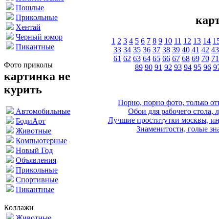
Пошлые
Прикольные
кар
Хентай
Черный юмор
1
2
3
4
5
6
7
8
9
10
11
12
13
14
1
Пикантные
33
34
35
36
37
38
39
40
41
42
43
61
62
63
64
65
66
67
68
69
70
71
Фото приколы
89
90
91
92
93
94
95
96
9
картинка не
курить
Порно, порно фото, только 
Обои для рабочего стола, 
Автомобильные
Лучшие проститутки москвы, ин
БодиАрт
Знаменитости, голые зна
Животные
Компьютерные
Новый Год
Объявления
Прикольные
Спортивные
Пикантные
Коллажи
Животные