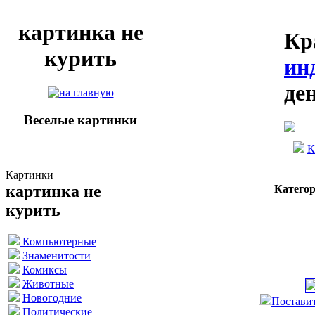
картинка не
Кр
курить
ин
де
Веселые картинки
К
Картинки
картинка не
Катего
курить
Компьютерные
Знаменитости
Комиксы
Животные
Новогодние
Поставит
Политические