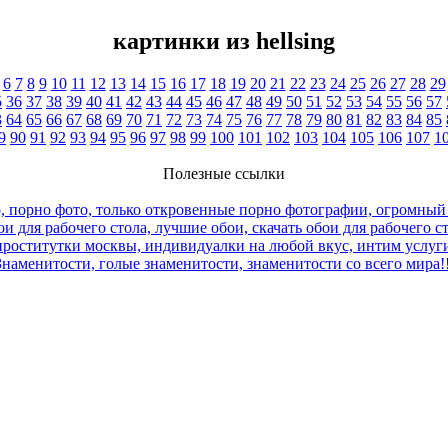
картинки из hellsing
6
7
8
9
10
11
12
13
14
15
16
17
18
19
20
21
22
23
24
25
26
27
28
29
5
36
37
38
39
40
41
42
43
44
45
46
47
48
49
50
51
52
53
54
55
56
57
3
64
65
66
67
68
69
70
71
72
73
74
75
76
77
78
79
80
81
82
83
84
85
9
90
91
92
93
94
95
96
97
98
99
100
101
102
103
104
105
106
107
1
Полезные ссылки
, порно фото, только откровенные порно фотографии, огромный
и для рабочего стола, лучшие обои, скачать обои для рабочего с
роститутки москвы, индивидуалки на любой вкус, интим услуги
Знаменитости, голые знаменитости, знаменитости со всего мира!!