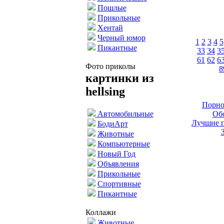
Пошлые
Прикольные
Хентай
Черный юмор
1
2
3
4
5
Пикантные
33
34
3
61
62
6
Фото приколы
8
картинки из
hellsing
Порно
Обо
Автомобильные
Лучшие п
БодиАрт
Животные
Компьютерные
Новый Год
Объявления
Прикольные
Спортивные
Пикантные
Коллажи
Животные