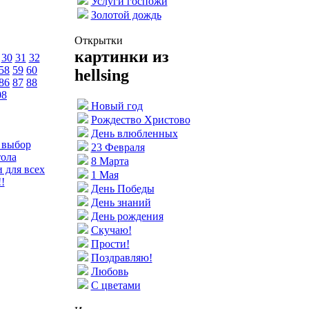
Услуги госпожи
Золотой дождь
Открытки
картинки из
30
31
32
58
59
60
hellsing
86
87
88
08
Новый год
Рождество Христово
День влюбленных
 выбор
23 Февраля
тола
8 Марта
 для всех
1 Мая
!
День Победы
День знаний
День рождения
Скучаю!
Прости!
Поздравляю!
Любовь
С цветами