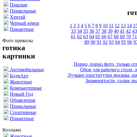
Пошлые
Прикольные
го
Хентай
Черный юмор
1
2
3
4
5
6
7
8
9
10
11
12
13
14
1
Пикантные
33
34
35
36
37
38
39
40
41
42
43
61
62
63
64
65
66
67
68
69
70
71
Фото приколы
89
90
91
92
93
94
95
96
9
готика
картинки
Порно, порно фото, только 
Обои для рабочего стола, 
Автомобильные
Лучшие проститутки москвы, ин
БодиАрт
Знаменитости, голые зна
Животные
Компьютерные
Новый Год
Объявления
Прикольные
Спортивные
Пикантные
Коллажи
Животные