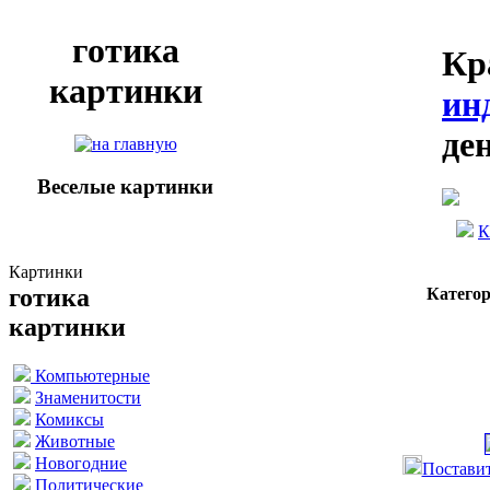
готика
Кр
картинки
ин
де
Веселые картинки
К
Картинки
готика
Катего
картинки
Компьютерные
Знаменитости
Комиксы
Животные
Новогодние
Поставит
Политические