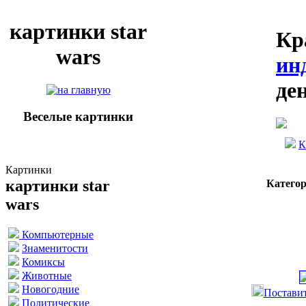
картинки star
Кр
wars
ин
де
Веселые картинки
К
Картинки
картинки star
Катего
wars
Компьютерные
Знаменитости
Комиксы
Животные
Новогодние
Поставит
Политические