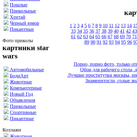
Пошлые
Прикольные
кар
Хентай
Черный юмор
1
2
3
4
5
6
7
8
9
10
11
12
13
14
1
Пикантные
33
34
35
36
37
38
39
40
41
42
43
61
62
63
64
65
66
67
68
69
70
71
Фото приколы
89
90
91
92
93
94
95
96
9
картинки star
wars
Порно, порно фото, только 
Обои для рабочего стола, 
Автомобильные
Лучшие проститутки москвы, ин
БодиАрт
Знаменитости, голые зна
Животные
Компьютерные
Новый Год
Объявления
Прикольные
Спортивные
Пикантные
Коллажи
Животные