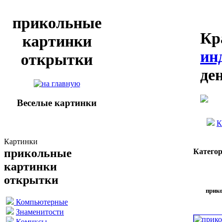
прикольные
Кр
картинки
ин
открытки
де
Веселые картинки
К
Картинки
прикольные
Катего
картинки
открытки
прик
Компьютерные
Знаменитости
Комиксы