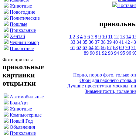
Поставит
Животные
Новогодние
Политические
прикольны
Пошлые
Прикольные
Хентай
1
2
3
4
5
6
7
8
9
10
11
12
13
14
1
33
34
35
36
37
38
39
40
41
42
43
Черный юмор
61
62
63
64
65
66
67
68
69
70
71
Пикантные
89
90
91
92
93
94
95
96
9
Фото приколы
прикольные
картинки
Порно, порно фото, только 
Обои для рабочего стола, 
открытки
Лучшие проститутки москвы, ин
Знаменитости, голые зна
Автомобильные
БодиАрт
Животные
Компьютерные
Новый Год
Объявления
Прикольные