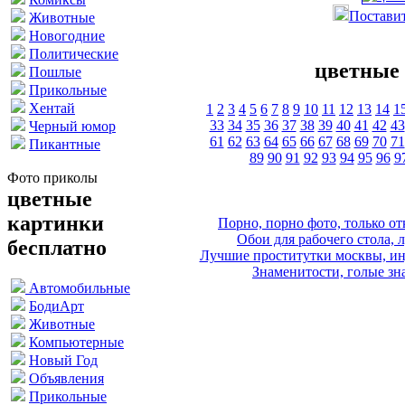
Поставит
Животные
Новогодние
Политические
цветные 
Пошлые
Прикольные
Хентай
1
2
3
4
5
6
7
8
9
10
11
12
13
14
1
33
34
35
36
37
38
39
40
41
42
43
Черный юмор
61
62
63
64
65
66
67
68
69
70
71
Пикантные
89
90
91
92
93
94
95
96
9
Фото приколы
цветные
картинки
Порно, порно фото, только 
Обои для рабочего стола, 
бесплатно
Лучшие проститутки москвы, ин
Знаменитости, голые зна
Автомобильные
БодиАрт
Животные
Компьютерные
Новый Год
Объявления
Прикольные