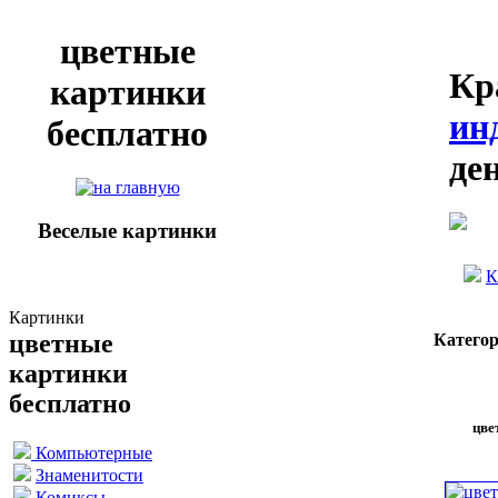
цветные
Кр
картинки
ин
бесплатно
де
Веселые картинки
К
Картинки
цветные
Катего
картинки
бесплатно
цве
Компьютерные
Знаменитости
Комиксы