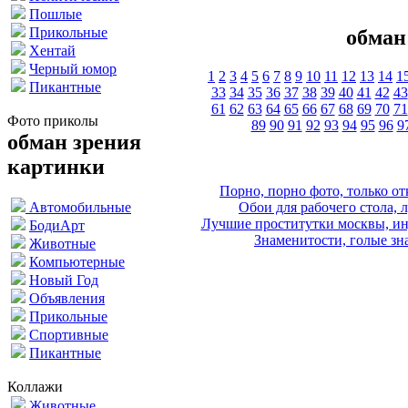
Пошлые
Прикольные
обман
Хентай
Черный юмор
1
2
3
4
5
6
7
8
9
10
11
12
13
14
1
Пикантные
33
34
35
36
37
38
39
40
41
42
43
61
62
63
64
65
66
67
68
69
70
71
Фото приколы
89
90
91
92
93
94
95
96
9
обман зрения
картинки
Порно, порно фото, только 
Обои для рабочего стола, 
Автомобильные
Лучшие проститутки москвы, ин
БодиАрт
Знаменитости, голые зна
Животные
Компьютерные
Новый Год
Объявления
Прикольные
Спортивные
Пикантные
Коллажи
Животные