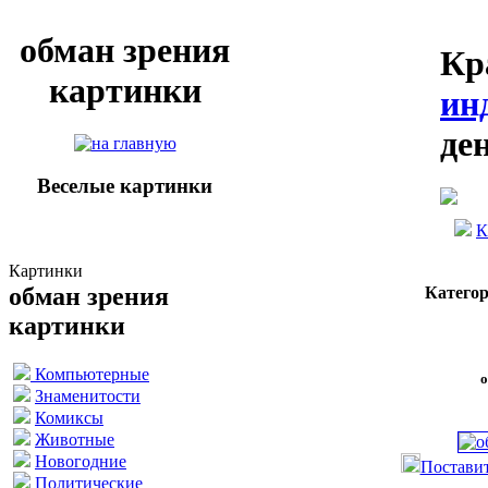
обман зрения
Кр
картинки
ин
де
Веселые картинки
К
Картинки
обман зрения
Катего
картинки
Компьютерные
о
Знаменитости
Комиксы
Животные
Новогодние
Поставит
Политические