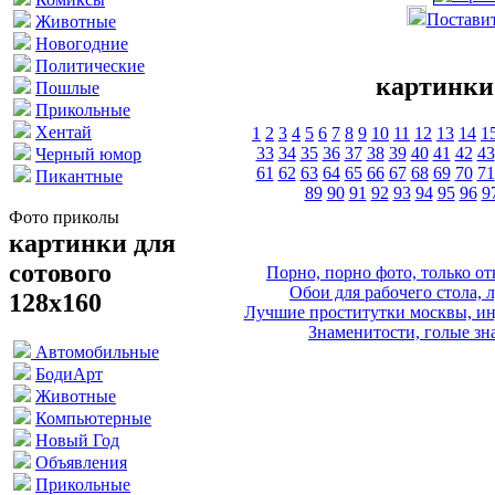
Поставит
Животные
Новогодние
Политические
картинки 
Пошлые
Прикольные
Хентай
1
2
3
4
5
6
7
8
9
10
11
12
13
14
1
33
34
35
36
37
38
39
40
41
42
43
Черный юмор
61
62
63
64
65
66
67
68
69
70
71
Пикантные
89
90
91
92
93
94
95
96
9
Фото приколы
картинки для
сотового
Порно, порно фото, только 
Обои для рабочего стола, 
128х160
Лучшие проститутки москвы, ин
Знаменитости, голые зна
Автомобильные
БодиАрт
Животные
Компьютерные
Новый Год
Объявления
Прикольные