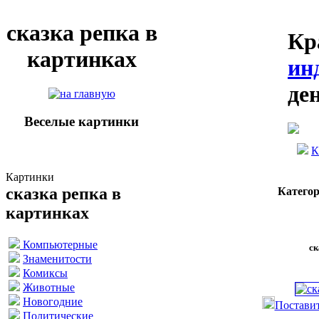
сказка репка в
Кр
картинках
ин
де
Веселые картинки
К
Картинки
сказка репка в
Катего
картинках
Компьютерные
ск
Знаменитости
Комиксы
Животные
Новогодние
Поставит
Политические