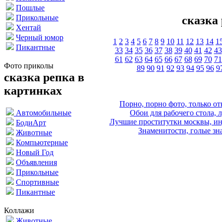
Пошлые
Прикольные
сказка
Хентай
Черный юмор
1
2
3
4
5
6
7
8
9
10
11
12
13
14
1
Пикантные
33
34
35
36
37
38
39
40
41
42
43
61
62
63
64
65
66
67
68
69
70
71
Фото приколы
89
90
91
92
93
94
95
96
9
сказка репка в
картинках
Порно, порно фото, только 
Обои для рабочего стола, 
Автомобильные
Лучшие проститутки москвы, ин
БодиАрт
Знаменитости, голые зна
Животные
Компьютерные
Новый Год
Объявления
Прикольные
Спортивные
Пикантные
Коллажи
Животные