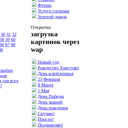
Фетиш
Услуги госпожи
Золотой дождь
Открытки
загрузка
30
31
32
58
59
60
картинок через
86
87
88
wap
08
Новый год
Рождество Христово
 выбор
День влюбленных
тола
23 Февраля
 для всех
8 Марта
!
1 Мая
День Победы
День знаний
День рождения
Скучаю!
Прости!
Поздравляю!