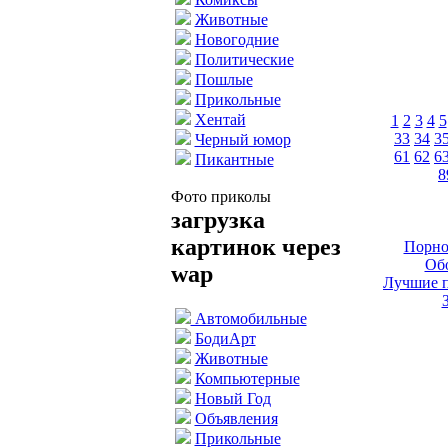
Животные
Новогодние
Политические
Пошлые
Прикольные
Хентай
1
2
3
4
5
33
34
3
Черный юмор
61
62
6
Пикантные
8
Фото приколы
загрузка
картинок через
Порно
Обо
wap
Лучшие п
Автомобильные
БодиАрт
Животные
Компьютерные
Новый Год
Объявления
Прикольные