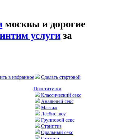
и
москвы и дорогие
интим услуги
за
ить в избранное
Сделать стартовой
Проститутки
Классический секс
Анальный секс
Массаж
Лесбис шоу
Групповой секс
Стриптиз
Оральный секс
Страпон