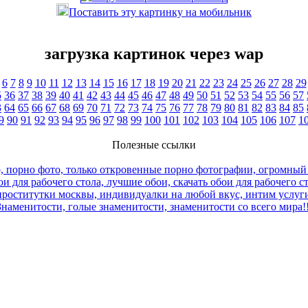
Поставить эту картинку на мобильник
загрузка картинок через wap
6
7
8
9
10
11
12
13
14
15
16
17
18
19
20
21
22
23
24
25
26
27
28
29
5
36
37
38
39
40
41
42
43
44
45
46
47
48
49
50
51
52
53
54
55
56
57
3
64
65
66
67
68
69
70
71
72
73
74
75
76
77
78
79
80
81
82
83
84
85
9
90
91
92
93
94
95
96
97
98
99
100
101
102
103
104
105
106
107
1
Полезные ссылки
, порно фото, только откровенные порно фотографии, огромный
и для рабочего стола, лучшие обои, скачать обои для рабочего с
роститутки москвы, индивидуалки на любой вкус, интим услуги
Знаменитости, голые знаменитости, знаменитости со всего мира!!