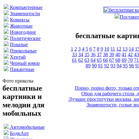
Компьютерные
Знаменитости
Поставит
Комиксы
Животные
Новогодние
бесплатные карти
Политические
Пошлые
1
2
3
4
5
6
7
8
9
10
11
12
13
14
1
Прикольные
33
34
35
36
37
38
39
40
41
42
43
Хентай
61
62
63
64
65
66
67
68
69
70
71
Черный юмор
89
90
91
92
93
94
95
96
9
Пикантные
Фото приколы
бесплатные
Порно, порно фото, только 
Обои для рабочего стола, 
картинки и
Лучшие проститутки москвы, ин
мелодии для
Знаменитости, голые зна
мобильных
Автомобильные
БодиАрт