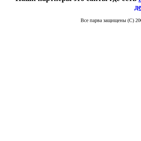
д
Все парва защищены (С) 2