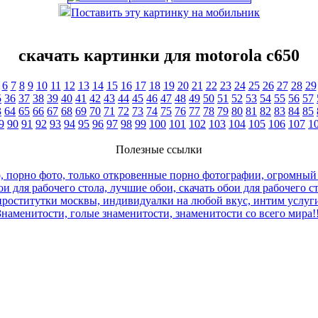
Поставить эту картинку на мобильник
скачать картинки для motorola c650
6
7
8
9
10
11
12
13
14
15
16
17
18
19
20
21
22
23
24
25
26
27
28
29
5
36
37
38
39
40
41
42
43
44
45
46
47
48
49
50
51
52
53
54
55
56
57
3
64
65
66
67
68
69
70
71
72
73
74
75
76
77
78
79
80
81
82
83
84
85
9
90
91
92
93
94
95
96
97
98
99
100
101
102
103
104
105
106
107
1
Полезные ссылки
, порно фото, только откровенные порно фотографии, огромный
и для рабочего стола, лучшие обои, скачать обои для рабочего с
роститутки москвы, индивидуалки на любой вкус, интим услуги
Знаменитости, голые знаменитости, знаменитости со всего мира!!