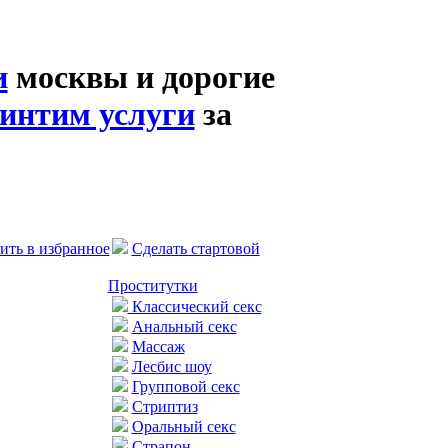
и
москвы и дорогие
интим услуги
за
ить в избранное
Сделать стартовой
Проститутки
Классический секс
Анальный секс
Массаж
Лесбис шоу
Групповой секс
Стриптиз
Оральный секс
Страпон