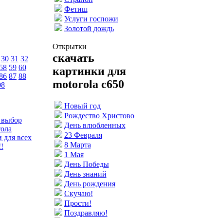
Фетиш
Услуги госпожи
Золотой дождь
Открытки
скачать
30
31
32
58
59
60
картинки для
86
87
88
motorola c650
08
Новый год
Рождество Христово
 выбор
День влюбленных
тола
23 Февраля
 для всех
8 Марта
!
1 Мая
День Победы
День знаний
День рождения
Скучаю!
Прости!
Поздравляю!