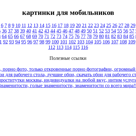
картинки для мобильников
6
7
8
9
10
11
12
13
14
15
16
17
18
19
20
21
22
23
24
25
26
27
28
29
5
36
37
38
39
40
41
42
43
44
45
46
47
48
49
50
51
52
53
54
55
56
57
3
64
65
66
67
68
69
70
71
72
73
74
75
76
77
78
79
80
81
82
83
84
85
1
92
93
94
95
96
97
98
99
100
101
102
103
104
105
106
107
108
109
112
113
114
115
116
Полезные ссылки
, порно фото, только откровенные порно фотографии, огромный
и для рабочего стола, лучшие обои, скачать обои для рабочего с
роститутки москвы, индивидуалки на любой вкус, интим услуги
Знаменитости, голые знаменитости, знаменитости со всего мира!!