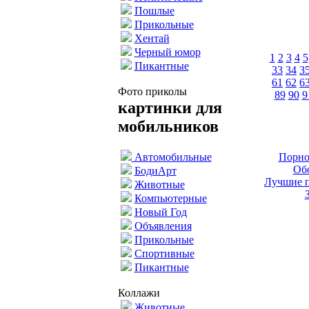
Пошлые
Прикольные
Хентай
Черный юмор
1
2
3
4
5
Пикантные
33
34
3
61
62
6
Фото приколы
89
90
9
картинки для
мобильников
Порно
Автомобильные
Обо
БодиАрт
Лучшие п
Животные
Компьютерные
Новый Год
Объявления
Прикольные
Спортивные
Пикантные
Коллажи
Животные