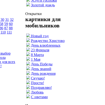
Услуги госпожи
Золотой дождь
Открытки
картинки для
30
31
32
58
59
60
мобильников
86
87
88
110
111
Новый год
Рождество Христово
День влюбленных
23 Февраля
 выбор
8 Марта
тола
1 Мая
 для всех
День Победы
!
День знаний
День рождения
Скучаю!
Прости!
Поздравляю!
Любовь
С цветами