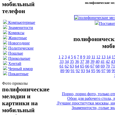
полифонические ме
мобильный
телефон
Компьютерные
Поставит
Знаменитости
Комиксы
полифонически
Животные
Новогодние
моб
Политические
Пошлые
1
2
3
4
5
6
7
8
9
10
11
12
13
14
1
Прикольные
33
34
35
36
37
38
39
40
41
42
43
Хентай
61
62
63
64
65
66
67
68
69
70
71
Черный юмор
89
90
91
92
93
94
95
96
97
98
9
Пикантные
Фото приколы
полифонические
Порно, порно фото, только 
мелодии и
Обои для рабочего стола, 
картинки на
Лучшие проститутки москвы, ин
Знаменитости, голые зна
мобильный