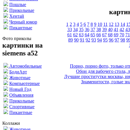
Пошлые
Прикольные
картин
Хентай
Черный юмор
1
2
3
4
5
6
7
8
9
10
11
12
13
14
1
Пикантные
33
34
35
36
37
38
39
40
41
42
43
61
62
63
64
65
66
67
68
69
70
71
Фото приколы
89
90
91
92
93
94
95
96
97
98
9
картинки на
siemens a52
Порно, порно фото, только 
Автомобильные
Обои для рабочего стола, 
БодиАрт
Лучшие проститутки москвы, ин
Животные
Знаменитости, голые зна
Компьютерные
Новый Год
Объявления
Прикольные
Спортивные
Пикантные
Коллажи
Животные