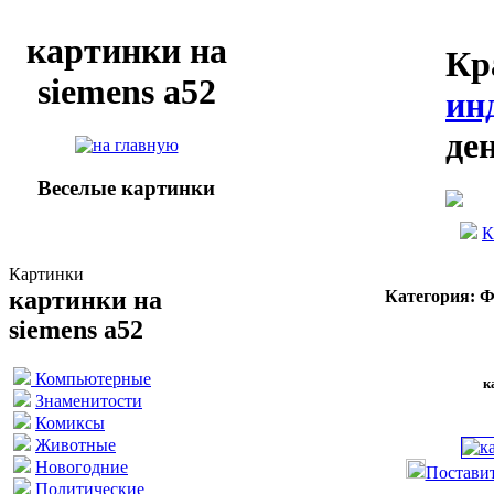
картинки на
Кр
siemens a52
ин
де
Веселые картинки
К
Картинки
картинки на
Категория: 
siemens a52
Компьютерные
к
Знаменитости
Комиксы
Животные
Новогодние
Поставит
Политические