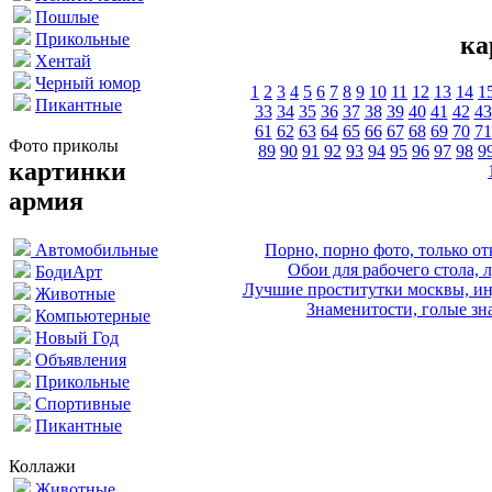
Пошлые
Прикольные
ка
Хентай
Черный юмор
1
2
3
4
5
6
7
8
9
10
11
12
13
14
1
Пикантные
33
34
35
36
37
38
39
40
41
42
43
61
62
63
64
65
66
67
68
69
70
71
Фото приколы
89
90
91
92
93
94
95
96
97
98
9
картинки
армия
Порно, порно фото, только 
Автомобильные
Обои для рабочего стола, 
БодиАрт
Лучшие проститутки москвы, ин
Животные
Знаменитости, голые зна
Компьютерные
Новый Год
Объявления
Прикольные
Спортивные
Пикантные
Коллажи
Животные