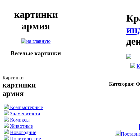
картинки
Кр
армия
ин
де
Веселые картинки
К
Картинки
картинки
Категория: 
армия
Компьютерные
Знаменитости
Комиксы
Животные
Новогодние
Поставит
Политические