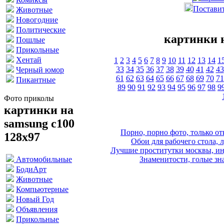
Поставит
Животные
Новогодние
Политические
картинки н
Пошлые
Прикольные
Хентай
1
2
3
4
5
6
7
8
9
10
11
12
13
14
1
33
34
35
36
37
38
39
40
41
42
43
Черный юмор
61
62
63
64
65
66
67
68
69
70
71
Пикантные
89
90
91
92
93
94
95
96
97
98
9
Фото приколы
картинки на
samsung c100
Порно, порно фото, только 
128x97
Обои для рабочего стола, 
Лучшие проститутки москвы, ин
Знаменитости, голые зна
Автомобильные
БодиАрт
Животные
Компьютерные
Новый Год
Объявления
Прикольные