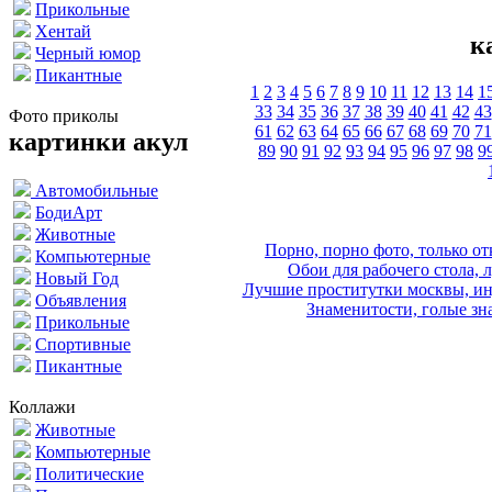
Прикольные
Хентай
к
Черный юмор
Пикантные
1
2
3
4
5
6
7
8
9
10
11
12
13
14
1
33
34
35
36
37
38
39
40
41
42
43
Фото приколы
61
62
63
64
65
66
67
68
69
70
71
картинки акул
89
90
91
92
93
94
95
96
97
98
9
Автомобильные
БодиАрт
Животные
Порно, порно фото, только 
Компьютерные
Обои для рабочего стола, 
Новый Год
Лучшие проститутки москвы, ин
Объявления
Знаменитости, голые зна
Прикольные
Спортивные
Пикантные
Коллажи
Животные
Компьютерные
Политические