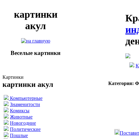
картинки
Кр
акул
ин
де
Веселые картинки
К
Картинки
картинки акул
Категория: 
Компьютерные
Знаменитости
Комиксы
Животные
Новогодние
Политические
Поставит
Пошлые