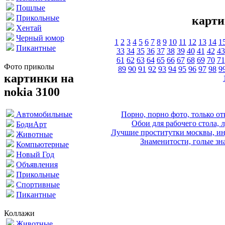
Пошлые
Прикольные
карти
Хентай
Черный юмор
1
2
3
4
5
6
7
8
9
10
11
12
13
14
1
Пикантные
33
34
35
36
37
38
39
40
41
42
43
61
62
63
64
65
66
67
68
69
70
71
Фото приколы
89
90
91
92
93
94
95
96
97
98
9
картинки на
nokia 3100
Порно, порно фото, только 
Автомобильные
Обои для рабочего стола, 
БодиАрт
Лучшие проститутки москвы, ин
Животные
Знаменитости, голые зна
Компьютерные
Новый Год
Объявления
Прикольные
Спортивные
Пикантные
Коллажи
Животные