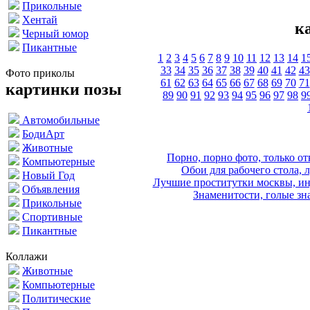
Прикольные
Хентай
к
Черный юмор
Пикантные
1
2
3
4
5
6
7
8
9
10
11
12
13
14
1
33
34
35
36
37
38
39
40
41
42
43
Фото приколы
61
62
63
64
65
66
67
68
69
70
71
картинки позы
89
90
91
92
93
94
95
96
97
98
9
Автомобильные
БодиАрт
Животные
Порно, порно фото, только 
Компьютерные
Обои для рабочего стола, 
Новый Год
Лучшие проститутки москвы, ин
Объявления
Знаменитости, голые зна
Прикольные
Спортивные
Пикантные
Коллажи
Животные
Компьютерные
Политические