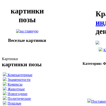
картинки
Кр
позы
ин
де
Веселые картинки
К
Картинки
картинки позы
Категория: 
Компьютерные
Знаменитости
Комиксы
Животные
Новогодние
Политические
Поставит
Пошлые