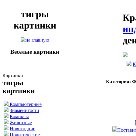
тигры
Кр
картинки
ин
де
Веселые картинки
К
Картинки
тигры
Категория: 
картинки
Компьютерные
Знаменитости
Комиксы
Животные
Новогодние
Поставит
Политические