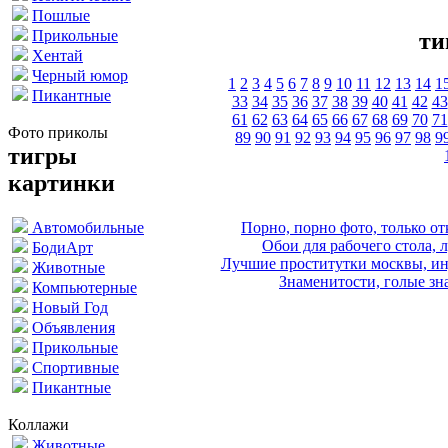
Пошлые
Прикольные
ти
Хентай
Черный юмор
1
2
3
4
5
6
7
8
9
10
11
12
13
14
1
Пикантные
33
34
35
36
37
38
39
40
41
42
43
61
62
63
64
65
66
67
68
69
70
71
Фото приколы
89
90
91
92
93
94
95
96
97
98
9
тигры
картинки
Порно, порно фото, только 
Автомобильные
Обои для рабочего стола, 
БодиАрт
Лучшие проститутки москвы, ин
Животные
Знаменитости, голые зна
Компьютерные
Новый Год
Объявления
Прикольные
Спортивные
Пикантные
Коллажи
Животные