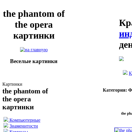
the phantom of
Кр
the opera
ин
картинки
де
Веселые картинки
К
Картинки
the phantom of
Категория: 
the opera
картинки
the ph
Компьютерные
Знаменитости
Комиксы