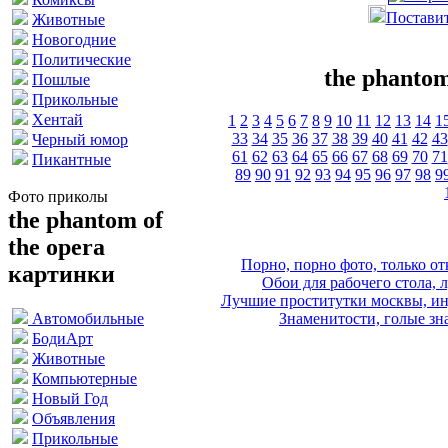
Поставит
Животные
Новогодние
Политические
the phantom
Пошлые
Прикольные
Хентай
1
2
3
4
5
6
7
8
9
10
11
12
13
14
1
33
34
35
36
37
38
39
40
41
42
43
Черный юмор
61
62
63
64
65
66
67
68
69
70
71
Пикантные
89
90
91
92
93
94
95
96
97
98
9
Фото приколы
the phantom of
the opera
Порно, порно фото, только 
картинки
Обои для рабочего стола, 
Лучшие проститутки москвы, ин
Знаменитости, голые зна
Автомобильные
БодиАрт
Животные
Компьютерные
Новый Год
Объявления
Прикольные