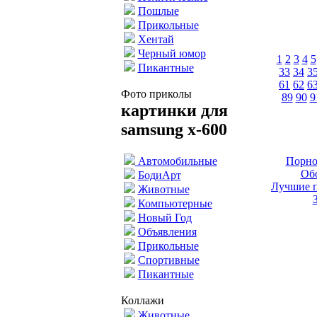
Пошлые
Прикольные
Хентай
Черный юмор
1
2
3
4
5
Пикантные
33
34
3
61
62
6
Фото приколы
89
90
9
картинки для
samsung x-600
Порно
Автомобильные
Обо
БодиАрт
Лучшие п
Животные
Компьютерные
Новый Год
Объявления
Прикольные
Спортивные
Пикантные
Коллажи
Животные