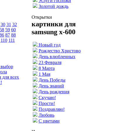
Услуги госпожи
Золотой дождь
Открытки
картинки для
30
31
32
58
59
60
samsung x-600
86
87
88
110
111
Новый год
Рождество Христово
День влюбленных
23 Февраля
 выбор
8 Марта
тола
1 Мая
 для всех
День Победы
!
День знаний
День рождения
Скучаю!
Прости!
Поздравляю!
Любовь
С цветами