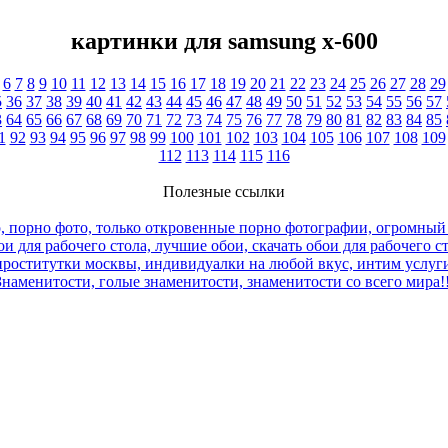
картинки для samsung x-600
6
7
8
9
10
11
12
13
14
15
16
17
18
19
20
21
22
23
24
25
26
27
28
29
5
36
37
38
39
40
41
42
43
44
45
46
47
48
49
50
51
52
53
54
55
56
57
3
64
65
66
67
68
69
70
71
72
73
74
75
76
77
78
79
80
81
82
83
84
85
1
92
93
94
95
96
97
98
99
100
101
102
103
104
105
106
107
108
109
112
113
114
115
116
Полезные ссылки
, порно фото, только откровенные порно фотографии, огромный
и для рабочего стола, лучшие обои, скачать обои для рабочего с
роститутки москвы, индивидуалки на любой вкус, интим услуги
Знаменитости, голые знаменитости, знаменитости со всего мира!!