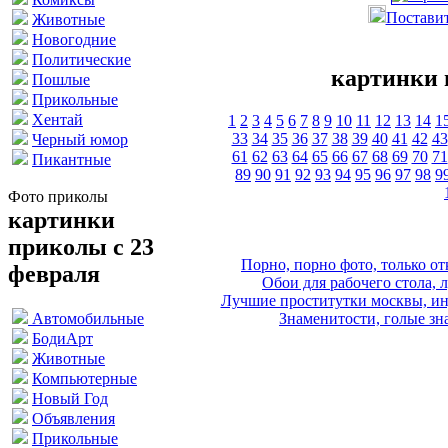
Поставит
Животные
Новогодние
Политические
картинки 
Пошлые
Прикольные
Хентай
1
2
3
4
5
6
7
8
9
10
11
12
13
14
1
33
34
35
36
37
38
39
40
41
42
43
Черный юмор
61
62
63
64
65
66
67
68
69
70
71
Пикантные
89
90
91
92
93
94
95
96
97
98
9
Фото приколы
картинки
приколы с 23
Порно, порно фото, только 
февраля
Обои для рабочего стола, 
Лучшие проститутки москвы, ин
Знаменитости, голые зна
Автомобильные
БодиАрт
Животные
Компьютерные
Новый Год
Объявления
Прикольные