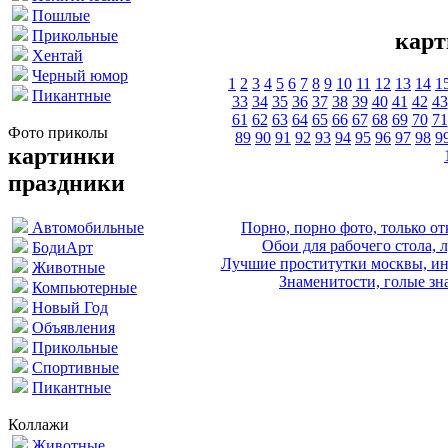
Пошлые
Прикольные
карт
Хентай
Черный юмор
1
2
3
4
5
6
7
8
9
10
11
12
13
14
1
Пикантные
33
34
35
36
37
38
39
40
41
42
43
61
62
63
64
65
66
67
68
69
70
71
Фото приколы
89
90
91
92
93
94
95
96
97
98
9
картинки
праздники
Порно, порно фото, только 
Автомобильные
Обои для рабочего стола, 
БодиАрт
Лучшие проститутки москвы, ин
Животные
Знаменитости, голые зна
Компьютерные
Новый Год
Объявления
Прикольные
Спортивные
Пикантные
Коллажи
Животные