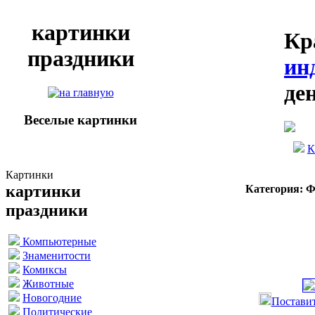
картинки
Кр
праздники
ин
де
Веселые картинки
К
Картинки
картинки
Категория: 
праздники
Компьютерные
Знаменитости
Комиксы
Животные
Новогодние
Поставит
Политические