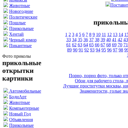
Поставит
Животные
Новогодние
Политические
прикольны
Пошлые
Прикольные
Хентай
1
2
3
4
5
6
7
8
9
10
11
12
13
14
1
33
34
35
36
37
38
39
40
41
42
43
Черный юмор
61
62
63
64
65
66
67
68
69
70
71
Пикантные
89
90
91
92
93
94
95
96
97
98
9
Фото приколы
прикольные
открытки
Порно, порно фото, только 
картинки
Обои для рабочего стола, 
Лучшие проститутки москвы, ин
Знаменитости, голые зна
Автомобильные
БодиАрт
Животные
Компьютерные
Новый Год
Объявления
Прикольные