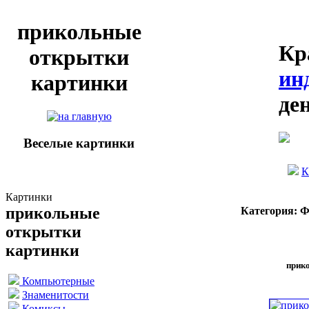
прикольные
Кр
открытки
ин
картинки
де
Веселые картинки
К
Картинки
прикольные
Категория: 
открытки
картинки
прик
Компьютерные
Знаменитости
Комиксы