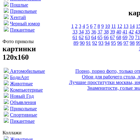
Пошлые
Прикольные
кар
Хентай
Черный юмор
1
2
3
4
5
6
7
8
9
10
11
12
13
14
1
Пикантные
33
34
35
36
37
38
39
40
41
42
43
61
62
63
64
65
66
67
68
69
70
71
Фото приколы
89
90
91
92
93
94
95
96
97
98
9
картинки
120х160
Порно, порно фото, только 
Автомобильные
Обои для рабочего стола, 
БодиАрт
Лучшие проститутки москвы, ин
Животные
Знаменитости, голые зна
Компьютерные
Новый Год
Объявления
Прикольные
Спортивные
Пикантные
Коллажи
Животные