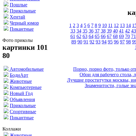
Пошлые
Прикольные
ка
Хентай
Черный юмор
1
2
3
4
5
6
7
8
9
10
11
12
13
14
1
Пикантные
33
34
35
36
37
38
39
40
41
42
43
61
62
63
64
65
66
67
68
69
70
71
Фото приколы
89
90
91
92
93
94
95
96
97
98
9
картинки 101
80
Порно, порно фото, только 
Автомобильные
Обои для рабочего стола, 
БодиАрт
Лучшие проститутки москвы, ин
Животные
Знаменитости, голые зна
Компьютерные
Новый Год
Объявления
Прикольные
Спортивные
Пикантные
Коллажи
Животные