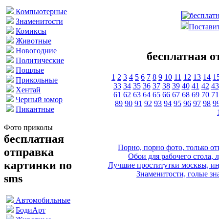
Компьютерные
Знаменитости
Поставит
Комиксы
Животные
Новогодние
бесплатная о
Политические
Пошлые
1
2
3
4
5
6
7
8
9
10
11
12
13
14
1
Прикольные
33
34
35
36
37
38
39
40
41
42
43
Хентай
61
62
63
64
65
66
67
68
69
70
71
Черный юмор
89
90
91
92
93
94
95
96
97
98
9
Пикантные
Фото приколы
бесплатная
Порно, порно фото, только 
отправка
Обои для рабочего стола, 
картинки по
Лучшие проститутки москвы, ин
Знаменитости, голые зна
sms
Автомобильные
БодиАрт