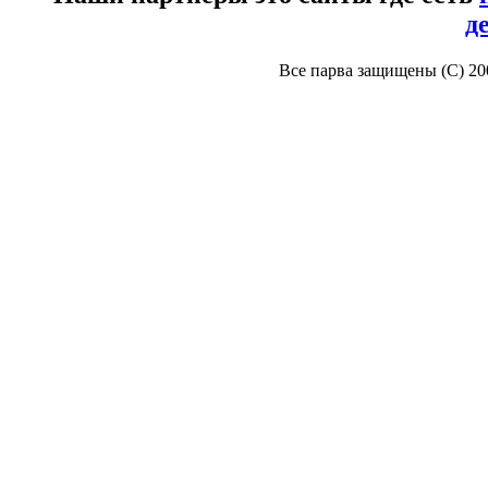
д
Все парва защищены (С) 2