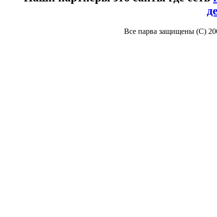
д
Все парва защищены (С) 2