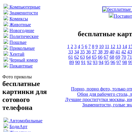
Компьютерные
Знаменитости
Поставит
Комиксы
Животные
Новогодние
бесплатные карт
Политические
Пошлые
1
2
3
4
5
6
7
8
9
10
11
12
13
14
1
Прикольные
33
34
35
36
37
38
39
40
41
42
43
Хентай
61
62
63
64
65
66
67
68
69
70
71
Черный юмор
89
90
91
92
93
94
95
96
97
98
9
Пикантные
Фото приколы
бесплатные
Порно, порно фото, только 
картинки для
Обои для рабочего стола, 
сотового
Лучшие проститутки москвы, ин
Знаменитости, голые зна
телефона
Автомобильные
БодиАрт